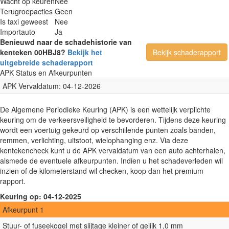
Wacht op keuren
Nee
Terugroepacties
Geen
Is taxi geweest
Nee
Importauto
Ja
Benieuwd naar de schadehistorie van
kenteken 00HBJ8?
Bekijk het
Bekijk schaderapport
uitgebreide schaderapport
APK Status en Afkeurpunten
APK Vervaldatum: 04-12-2026
De Algemene Periodieke Keuring (APK) is een wettelijk verplichte
keuring om de verkeersveiligheid te bevorderen. Tijdens deze keuring
wordt een voertuig gekeurd op verschillende punten zoals banden,
remmen, verlichting, uitstoot, wielophanging enz. Via deze
kentekencheck kunt u de APK vervaldatum van een auto achterhalen,
alsmede de eventuele afkeurpunten. Indien u het schadeverleden wil
inzien of de kilometerstand wil checken, koop dan het premium
rapport.
Keuring op: 04-12-2025
Afkeurpunt 1
Stuur- of fuseekogel met slijtage kleiner of gelijk 1,0 mm