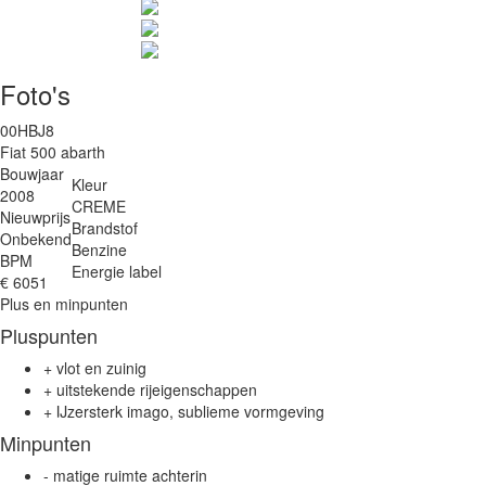
Foto's
00HBJ8
Fiat 500 abarth
Bouwjaar
Kleur
2008
CREME
Nieuwprijs
Brandstof
Onbekend
Benzine
BPM
Energie label
€ 6051
Plus en minpunten
Pluspunten
+
vlot en zuinig
+
uitstekende rijeigenschappen
+
IJzersterk imago, sublieme vormgeving
Minpunten
-
matige ruimte achterin