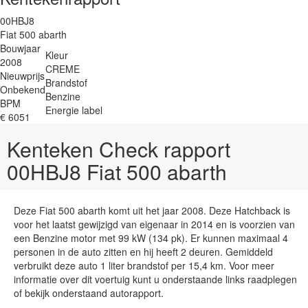
00HBJ8
Fiat 500 abarth
Bouwjaar
Kleur
2008
CREME
Nieuwprijs
Brandstof
Onbekend
Benzine
BPM
Energie label
€ 6051
Kenteken Check rapport
00HBJ8 Fiat 500 abarth
Deze Fiat 500 abarth komt uit het jaar 2008. Deze Hatchback is
voor het laatst gewijzigd van eigenaar in 2014 en is voorzien van
een Benzine motor met 99 kW (134 pk). Er kunnen maximaal 4
personen in de auto zitten en hij heeft 2 deuren. Gemiddeld
verbruikt deze auto 1 liter brandstof per 15,4 km. Voor meer
informatie over dit voertuig kunt u onderstaande links raadplegen
of bekijk onderstaand autorapport.