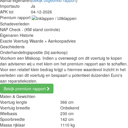
Aantal eigenaren
(
bekijk uitgebreid rapport
)
Importauto
Ja
APK tot
04-12-2026
Premium rapport
Schadeverleden
NAP Check - (KM stand controle)
Eigenaren Historie
Exacte Voertuig Waarde + Aankoopadvies
Geschiedenis
Onderhandelingspositie (bij aankoop)
Voorkom een Miskoop. Indien u overweegt om dit voertuig te kopen
dan adviseren wij u met klem om het premium rapport aan te schaffen.
Voor een relatief klein bedrag krijgt u hiermee waardevol inzicht in het
verleden van dit voertuig en bespaart u potentieel duizenden Euro's
aan reparatiekosten.
Bekijk premium rapport
Maten & Gewichten
Voertuig lengte
366 cm
Voertuig breedte
Onbekend
Wielbasis
230 cm
Spoorbreedte
142 cm
Massa rijklaar
1110 kg