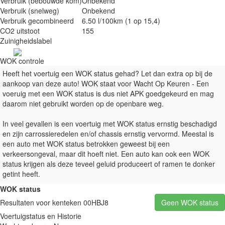
Verbruik (bebouwde kom)
Onbekend
Verbruik (snelweg)
Onbekend
Verbruik gecombineerd
6.50 l/100km
(1 op 15,4)
CO2 uitstoot
155
Zuinigheidslabel
WOK controle
Heeft het voertuig een WOK status gehad? Let dan extra op bij de
aankoop van deze auto! WOK staat voor Wacht Op Keuren - Een
voeruig met een WOK status is dus niet APK goedgekeurd en mag
daarom niet gebruikt worden op de openbare weg.
In veel gevallen is een voertuig met WOK status ernstig beschadigd
en zijn carrossieredelen en/of chassis ernstig vervormd. Meestal is
een auto met WOK status betrokken geweest bij een
verkeersongeval, maar dit hoeft niet. Een auto kan ook een WOK
status krijgen als deze teveel geluid produceert of ramen te donker
getint heeft.
WOK status
Resultaten voor kenteken 00HBJ8
Geen WOK status
Voertuigstatus en Historie