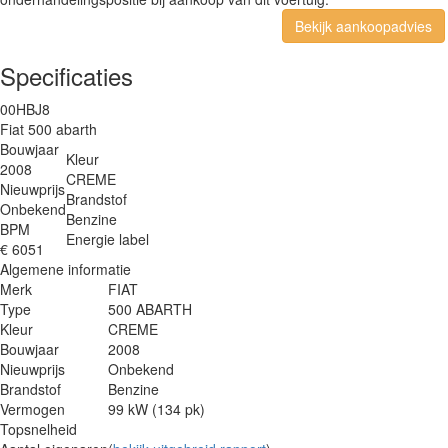
Bekijk aankoopadvies
Specificaties
00HBJ8
Fiat 500 abarth
Bouwjaar
Kleur
2008
CREME
Nieuwprijs
Brandstof
Onbekend
Benzine
BPM
Energie label
€ 6051
Algemene informatie
Merk
FIAT
Type
500 ABARTH
Kleur
CREME
Bouwjaar
2008
Nieuwprijs
Onbekend
Brandstof
Benzine
Vermogen
99 kW (134 pk)
Topsnelheid