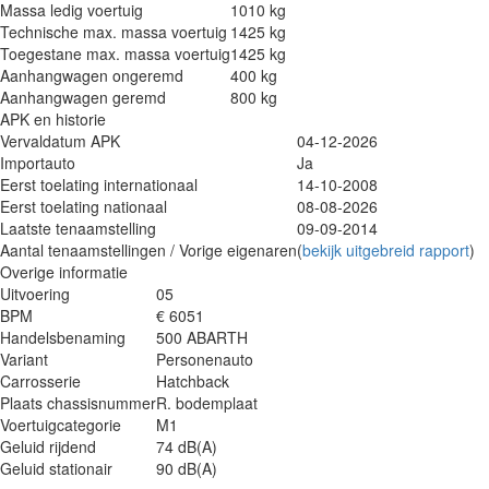
Massa ledig voertuig
1010 kg
Technische max. massa voertuig
1425 kg
Toegestane max. massa voertuig
1425 kg
Aanhangwagen ongeremd
400 kg
Aanhangwagen geremd
800 kg
APK en historie
Vervaldatum APK
04-12-2026
Importauto
Ja
Eerst toelating internationaal
14-10-2008
Eerst toelating nationaal
08-08-2026
Laatste tenaamstelling
09-09-2014
Aantal tenaamstellingen / Vorige eigenaren
(
bekijk uitgebreid rapport
)
Overige informatie
Uitvoering
05
BPM
€ 6051
Handelsbenaming
500 ABARTH
Variant
Personenauto
Carrosserie
Hatchback
Plaats chassisnummer
R. bodemplaat
Voertuigcategorie
M1
Geluid rijdend
74 dB(A)
Geluid stationair
90 dB(A)