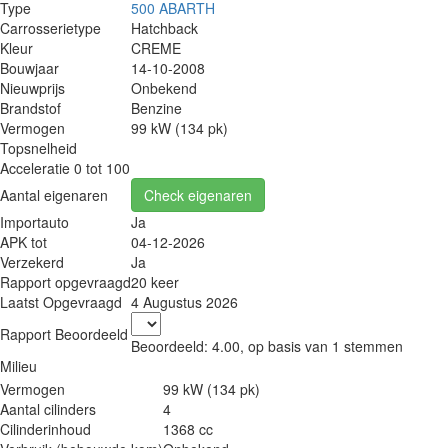
Type
500 ABARTH
Carrosserietype
Hatchback
Kleur
CREME
Bouwjaar
14-10-2008
Nieuwprijs
Onbekend
Brandstof
Benzine
Vermogen
99 kW (134 pk)
Topsnelheid
Acceleratie 0 tot 100
Aantal eigenaren
Check eigenaren
Importauto
Ja
APK tot
04-12-2026
Verzekerd
Ja
Rapport opgevraagd
20 keer
Laatst Opgevraagd
4 Augustus 2026
Rapport Beoordeeld
Beoordeeld:
4.00
, op basis van
1
stemmen
Milieu
Vermogen
99 kW (134 pk)
Aantal cilinders
4
Cilinderinhoud
1368 cc