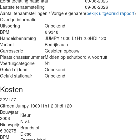
Eerst toelating nationaal
09-08-2026
Laatste tenaamstelling
09-08-2026
Aantal tenaamstellingen / Vorige eigenaren
(
bekijk uitgebreid rapport
)
Overige informatie
Uitvoering
Onbekend
BPM
€ 9348
Handelsbenaming
JUMPY 1000 L1H1 2.0HDI 120
Variant
Bedrijfsauto
Carrosserie
Gesloten opbouw
Plaats chassisnummer
Midden op schutbord v. voorruit
Voertuigcategorie
N1
Geluid rijdend
Onbekend
Geluid stationair
Onbekend
Kosten
22VTZ7
Citroen Jumpy 1000 l1h1 2.0hdi 120
Bouwjaar
Kleur
2008
N.v.t.
Nieuwprijs
Brandstof
€ 30275
Diesel
BPM