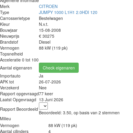
Algemene informatie
Merk
CITROEN
Type
JUMPY 1000 L1H1 2.0HDI 120
Carrosserietype
Bestelwagen
Kleur
N.v.t.
Bouwjaar
15-08-2008
Nieuwprijs
€ 30275
Brandstof
Diesel
Vermogen
88 kW (119 pk)
Topsnelheid
Acceleratie 0 tot 100
Aantal eigenaren
Check eigenaren
Importauto
Ja
APK tot
26-07-2026
Verzekerd
Nee
Rapport opgevraagd
77 keer
Laatst Opgevraagd
13 Juni 2026
Rapport Beoordeeld
Beoordeeld:
3.50
, op basis van
2
stemmen
Milieu
Vermogen
88 kW (119 pk)
Aantal cilinders
4