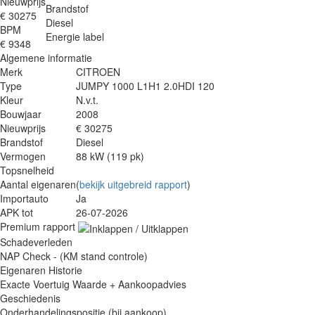
Nieuwprijs
Brandstof
€ 30275
Diesel
BPM
Energie label
€ 9348
Algemene informatie
Merk
CITROEN
Type
JUMPY 1000 L1H1 2.0HDI 120
Kleur
N.v.t.
Bouwjaar
2008
Nieuwprijs
€ 30275
Brandstof
Diesel
Vermogen
88 kW (119 pk)
Topsnelheid
Aantal eigenaren
(
bekijk uitgebreid rapport
)
Importauto
Ja
APK tot
26-07-2026
Premium rapport
Schadeverleden
NAP Check - (KM stand controle)
Eigenaren Historie
Exacte Voertuig Waarde + Aankoopadvies
Geschiedenis
Onderhandelingspositie (bij aankoop)