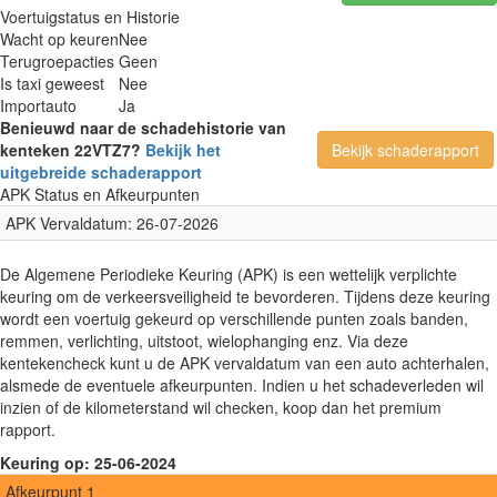
Voertuigstatus en Historie
Wacht op keuren
Nee
Terugroepacties
Geen
Is taxi geweest
Nee
Importauto
Ja
Benieuwd naar de schadehistorie van
kenteken 22VTZ7?
Bekijk het
Bekijk schaderapport
uitgebreide schaderapport
APK Status en Afkeurpunten
APK Vervaldatum: 26-07-2026
De Algemene Periodieke Keuring (APK) is een wettelijk verplichte
keuring om de verkeersveiligheid te bevorderen. Tijdens deze keuring
wordt een voertuig gekeurd op verschillende punten zoals banden,
remmen, verlichting, uitstoot, wielophanging enz. Via deze
kentekencheck kunt u de APK vervaldatum van een auto achterhalen,
alsmede de eventuele afkeurpunten. Indien u het schadeverleden wil
inzien of de kilometerstand wil checken, koop dan het premium
rapport.
Keuring op: 25-06-2024
Afkeurpunt 1