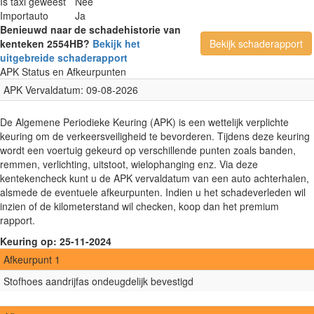
Is taxi geweest
Nee
Importauto
Ja
Benieuwd naar de schadehistorie van
kenteken 2554HB?
Bekijk het
Bekijk schaderapport
uitgebreide schaderapport
APK Status en Afkeurpunten
APK Vervaldatum: 09-08-2026
De Algemene Periodieke Keuring (APK) is een wettelijk verplichte
keuring om de verkeersveiligheid te bevorderen. Tijdens deze keuring
wordt een voertuig gekeurd op verschillende punten zoals banden,
remmen, verlichting, uitstoot, wielophanging enz. Via deze
kentekencheck kunt u de APK vervaldatum van een auto achterhalen,
alsmede de eventuele afkeurpunten. Indien u het schadeverleden wil
inzien of de kilometerstand wil checken, koop dan het premium
rapport.
Keuring op: 25-11-2024
Afkeurpunt 1
Stofhoes aandrijfas ondeugdelijk bevestigd