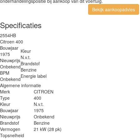
onderhandelingspositie bij aankoop van dit voertuig.
Bekijk aankoopadvies
Specificaties
2554HB
Citroen 400
Bouwjaar
Kleur
1975
N.v.t.
Nieuwprijs
Brandstof
Onbekend
Benzine
BPM
Energie label
Onbekend
Algemene informatie
Merk
CITROEN
Type
400
Kleur
N.v.t.
Bouwjaar
1975
Nieuwprijs
Onbekend
Brandstof
Benzine
Vermogen
21 kW (28 pk)
Topsnelheid