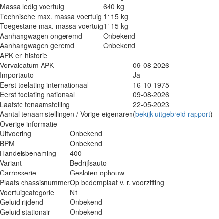
Massa ledig voertuig
640 kg
Technische max. massa voertuig
1115 kg
Toegestane max. massa voertuig
1115 kg
Aanhangwagen ongeremd
Onbekend
Aanhangwagen geremd
Onbekend
APK en historie
Vervaldatum APK
09-08-2026
Importauto
Ja
Eerst toelating internationaal
16-10-1975
Eerst toelating nationaal
09-08-2026
Laatste tenaamstelling
22-05-2023
Aantal tenaamstellingen / Vorige eigenaren
(
bekijk uitgebreid rapport
)
Overige informatie
Uitvoering
Onbekend
BPM
Onbekend
Handelsbenaming
400
Variant
Bedrijfsauto
Carrosserie
Gesloten opbouw
Plaats chassisnummer
Op bodemplaat v. r. voorzitting
Voertuigcategorie
N1
Geluid rijdend
Onbekend
Geluid stationair
Onbekend