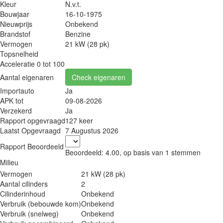
Kleur
N.v.t.
Bouwjaar
16-10-1975
Nieuwprijs
Onbekend
Brandstof
Benzine
Vermogen
21 kW (28 pk)
Topsnelheid
Acceleratie 0 tot 100
Aantal eigenaren
Check eigenaren
Importauto
Ja
APK tot
09-08-2026
Verzekerd
Ja
Rapport opgevraagd
127 keer
Laatst Opgevraagd
7 Augustus 2026
Rapport Beoordeeld
Beoordeeld:
4.00
, op basis van
1
stemmen
Milieu
Vermogen
21 kW (28 pk)
Aantal cilinders
2
Cilinderinhoud
Onbekend
Verbruik (bebouwde kom)
Onbekend
Verbruik (snelweg)
Onbekend