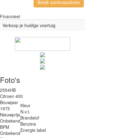
Bekijk aankoopadvies
Financieel
Verkoop je huidige voertuig
Foto's
2554HB
Citroen 400
Bouwjaar
Kleur
1975
N.v.t.
Nieuwprijs
Brandstof
Onbekend
Benzine
BPM
Energie label
Onbekend