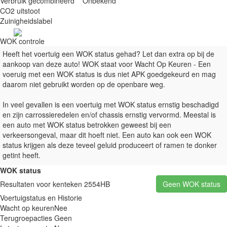
Verbruik gecombineerd
Onbekend
CO2 uitstoot
Zuinigheidslabel
WOK controle
Heeft het voertuig een WOK status gehad? Let dan extra op bij de
aankoop van deze auto! WOK staat voor Wacht Op Keuren - Een
voeruig met een WOK status is dus niet APK goedgekeurd en mag
daarom niet gebruikt worden op de openbare weg.
In veel gevallen is een voertuig met WOK status ernstig beschadigd
en zijn carrossieredelen en/of chassis ernstig vervormd. Meestal is
een auto met WOK status betrokken geweest bij een
verkeersongeval, maar dit hoeft niet. Een auto kan ook een WOK
status krijgen als deze teveel geluid produceert of ramen te donker
getint heeft.
WOK status
Resultaten voor kenteken 2554HB
Geen WOK status
Voertuigstatus en Historie
Wacht op keuren
Nee
Terugroepacties
Geen