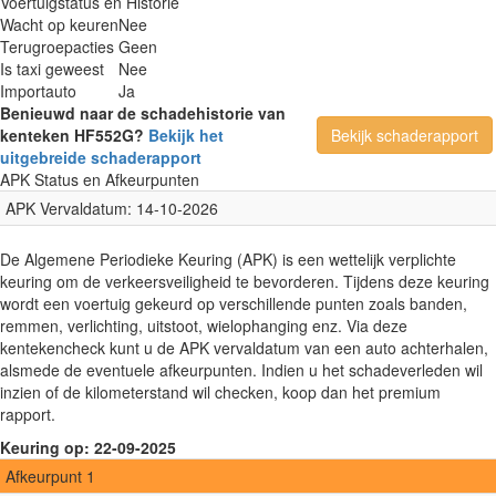
Voertuigstatus en Historie
Wacht op keuren
Nee
Terugroepacties
Geen
Is taxi geweest
Nee
Importauto
Ja
Benieuwd naar de schadehistorie van
kenteken HF552G?
Bekijk het
Bekijk schaderapport
uitgebreide schaderapport
APK Status en Afkeurpunten
APK Vervaldatum: 14-10-2026
De Algemene Periodieke Keuring (APK) is een wettelijk verplichte
keuring om de verkeersveiligheid te bevorderen. Tijdens deze keuring
wordt een voertuig gekeurd op verschillende punten zoals banden,
remmen, verlichting, uitstoot, wielophanging enz. Via deze
kentekencheck kunt u de APK vervaldatum van een auto achterhalen,
alsmede de eventuele afkeurpunten. Indien u het schadeverleden wil
inzien of de kilometerstand wil checken, koop dan het premium
rapport.
Keuring op: 22-09-2025
Afkeurpunt 1