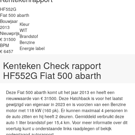
HF552G
Fiat 500 abarth
Bouwjaar
Kleur
2013
WIT
Nieuwprijs
Brandstof
€ 31500
Benzine
BPM
Energie label
€ 6457
Kenteken Check rapport
HF552G Fiat 500 abarth
Deze Fiat 500 abarth komt uit het jaar 2013 en heeft een
nieuwwaarde van € 31500. Deze Hatchback is voor het laatst
gewijzigd van eigenaar in 2023 en is voorzien van een Benzine
motor met 118 kW (160 pk). Er kunnen maximaal 4 personen in
de auto zitten en hij heeft 2 deuren. Gemiddeld verbruikt deze
auto 1 liter brandstof per 15,4 km. Voor meer informatie over dit
voertuig kunt u onderstaande links raadplegen of bekijk
onderstaand autorapport.