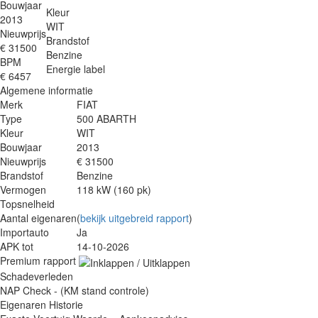
Bouwjaar
Kleur
2013
WIT
Nieuwprijs
Brandstof
€ 31500
Benzine
BPM
Energie label
€ 6457
Algemene informatie
Merk
FIAT
Type
500 ABARTH
Kleur
WIT
Bouwjaar
2013
Nieuwprijs
€ 31500
Brandstof
Benzine
Vermogen
118 kW (160 pk)
Topsnelheid
Aantal eigenaren
(
bekijk uitgebreid rapport
)
Importauto
Ja
APK tot
14-10-2026
Premium rapport
Schadeverleden
NAP Check - (KM stand controle)
Eigenaren Historie