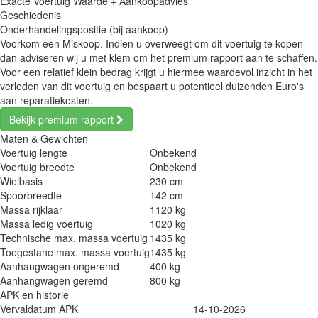
Exacte Voertuig Waarde + Aankoopadvies
Geschiedenis
Onderhandelingspositie (bij aankoop)
Voorkom een Miskoop. Indien u overweegt om dit voertuig te kopen
dan adviseren wij u met klem om het premium rapport aan te schaffen.
Voor een relatief klein bedrag krijgt u hiermee waardevol inzicht in het
verleden van dit voertuig en bespaart u potentieel duizenden Euro's
aan reparatiekosten.
Bekijk premium rapport
Maten & Gewichten
Voertuig lengte
Onbekend
Voertuig breedte
Onbekend
Wielbasis
230 cm
Spoorbreedte
142 cm
Massa rijklaar
1120 kg
Massa ledig voertuig
1020 kg
Technische max. massa voertuig
1435 kg
Toegestane max. massa voertuig
1435 kg
Aanhangwagen ongeremd
400 kg
Aanhangwagen geremd
800 kg
APK en historie
Vervaldatum APK
14-10-2026