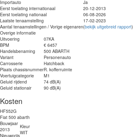
Importauto
Ja
Eerst toelating internationaal
20-12-2013
Eerst toelating nationaal
06-08-2026
Laatste tenaamstelling
17-02-2023
Aantal tenaamstellingen / Vorige eigenaren
(
bekijk uitgebreid rapport
)
Overige informatie
Uitvoering
07KA
BPM
€ 6457
Handelsbenaming
500 ABARTH
Variant
Personenauto
Carrosserie
Hatchback
Plaats chassisnummer
R. kofferruimte
Voertuigcategorie
M1
Geluid rijdend
74 dB(A)
Geluid stationair
90 dB(A)
Kosten
HF552G
Fiat 500 abarth
Bouwjaar
Kleur
2013
WIT
Nieuwprijs