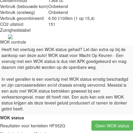
Cilinderinhoud
1368 cc
Verbruik (bebouwde kom)
Onbekend
Verbruik (snelweg)
Onbekend
Verbruik gecombineerd
6.50 l/100km
(1 op 15,4)
CO2 uitstoot
151
Zuinigheidslabel
WOK controle
Heeft het voertuig een WOK status gehad? Let dan extra op bij de
aankoop van deze auto! WOK staat voor Wacht Op Keuren - Een
voeruig met een WOK status is dus niet APK goedgekeurd en mag
daarom niet gebruikt worden op de openbare weg.
In veel gevallen is een voertuig met WOK status ernstig beschadigd
en zijn carrossieredelen en/of chassis ernstig vervormd. Meestal is
een auto met WOK status betrokken geweest bij een
verkeersongeval, maar dit hoeft niet. Een auto kan ook een WOK
status krijgen als deze teveel geluid produceert of ramen te donker
getint heeft.
WOK status
Resultaten voor kenteken HF552G
Geen WOK status