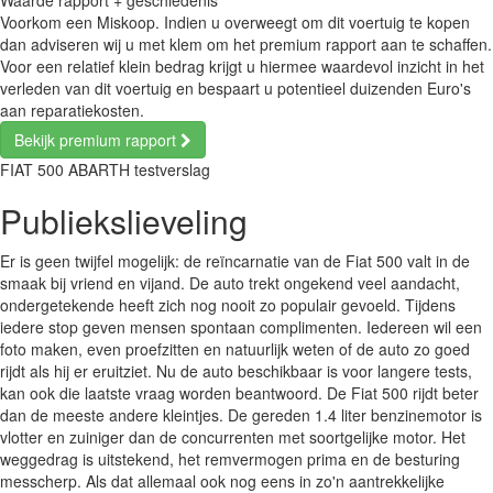
Waarde rapport + geschiedenis
Voorkom een Miskoop. Indien u overweegt om dit voertuig te kopen
dan adviseren wij u met klem om het premium rapport aan te schaffen.
Voor een relatief klein bedrag krijgt u hiermee waardevol inzicht in het
verleden van dit voertuig en bespaart u potentieel duizenden Euro's
aan reparatiekosten.
Bekijk premium rapport
FIAT 500 ABARTH testverslag
Publiekslieveling
Er is geen twijfel mogelijk: de reïncarnatie van de Fiat 500 valt in de
smaak bij vriend en vijand. De auto trekt ongekend veel aandacht,
ondergetekende heeft zich nog nooit zo populair gevoeld. Tijdens
iedere stop geven mensen spontaan complimenten. Iedereen wil een
foto maken, even proefzitten en natuurlijk weten of de auto zo goed
rijdt als hij er eruitziet. Nu de auto beschikbaar is voor langere tests,
kan ook die laatste vraag worden beantwoord. De Fiat 500 rijdt beter
dan de meeste andere kleintjes. De gereden 1.4 liter benzinemotor is
vlotter en zuiniger dan de concurrenten met soortgelijke motor. Het
weggedrag is uitstekend, het remvermogen prima en de besturing
messcherp. Als dat allemaal ook nog eens in zo'n aantrekkelijke