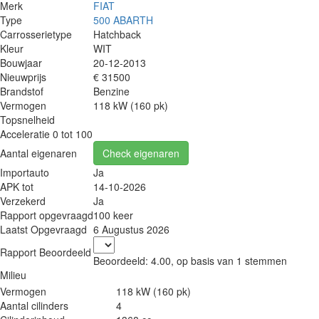
Merk
FIAT
Type
500 ABARTH
Carrosserietype
Hatchback
Kleur
WIT
Bouwjaar
20-12-2013
Nieuwprijs
€ 31500
Brandstof
Benzine
Vermogen
118 kW (160 pk)
Topsnelheid
Acceleratie 0 tot 100
Aantal eigenaren
Check eigenaren
Importauto
Ja
APK tot
14-10-2026
Verzekerd
Ja
Rapport opgevraagd
100 keer
Laatst Opgevraagd
6 Augustus 2026
Rapport Beoordeeld
Beoordeeld:
4.00
, op basis van
1
stemmen
Milieu
Vermogen
118 kW (160 pk)
Aantal cilinders
4