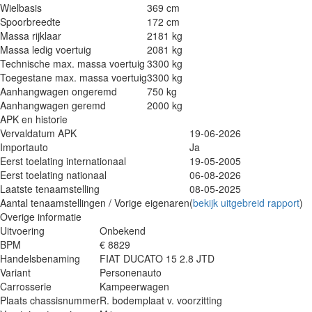
Wielbasis
369 cm
Spoorbreedte
172 cm
Massa rijklaar
2181 kg
Massa ledig voertuig
2081 kg
Technische max. massa voertuig
3300 kg
Toegestane max. massa voertuig
3300 kg
Aanhangwagen ongeremd
750 kg
Aanhangwagen geremd
2000 kg
APK en historie
Vervaldatum APK
19-06-2026
Importauto
Ja
Eerst toelating internationaal
19-05-2005
Eerst toelating nationaal
06-08-2026
Laatste tenaamstelling
08-05-2025
Aantal tenaamstellingen / Vorige eigenaren
(
bekijk uitgebreid rapport
)
Overige informatie
Uitvoering
Onbekend
BPM
€ 8829
Handelsbenaming
FIAT DUCATO 15 2.8 JTD
Variant
Personenauto
Carrosserie
Kampeerwagen
Plaats chassisnummer
R. bodemplaat v. voorzitting