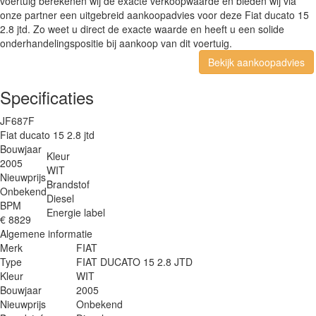
voertuig berekenen wij de exacte verkoopwaarde en bieden wij via
onze partner een uitgebreid aankoopadvies voor deze Fiat ducato 15
2.8 jtd. Zo weet u direct de exacte waarde en heeft u een solide
onderhandelingspositie bij aankoop van dit voertuig.
Bekijk aankoopadvies
Specificaties
JF687F
Fiat ducato 15 2.8 jtd
Bouwjaar
Kleur
2005
WIT
Nieuwprijs
Brandstof
Onbekend
Diesel
BPM
Energie label
€ 8829
Algemene informatie
Merk
FIAT
Type
FIAT DUCATO 15 2.8 JTD
Kleur
WIT
Bouwjaar
2005
Nieuwprijs
Onbekend