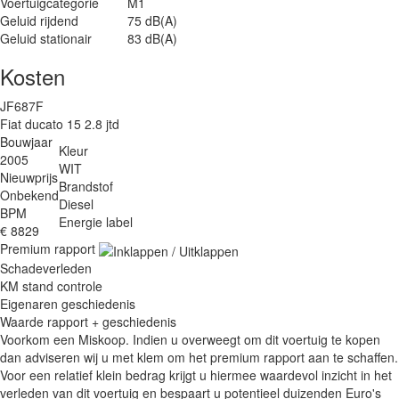
Voertuigcategorie
M1
Geluid rijdend
75 dB(A)
Geluid stationair
83 dB(A)
Kosten
JF687F
Fiat ducato 15 2.8 jtd
Bouwjaar
Kleur
2005
WIT
Nieuwprijs
Brandstof
Onbekend
Diesel
BPM
Energie label
€ 8829
Premium rapport
Schadeverleden
KM stand controle
Eigenaren geschiedenis
Waarde rapport + geschiedenis
Voorkom een Miskoop. Indien u overweegt om dit voertuig te kopen
dan adviseren wij u met klem om het premium rapport aan te schaffen.
Voor een relatief klein bedrag krijgt u hiermee waardevol inzicht in het
verleden van dit voertuig en bespaart u potentieel duizenden Euro's