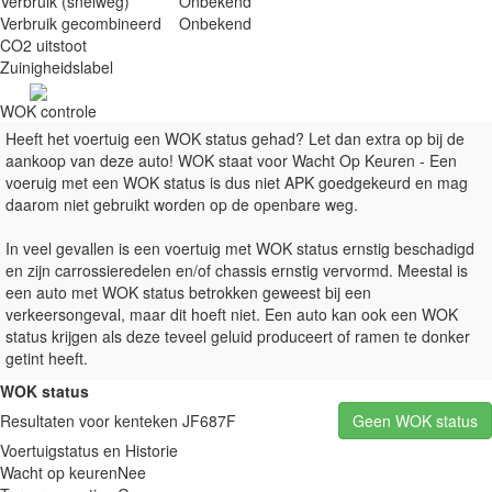
Verbruik (snelweg)
Onbekend
Verbruik gecombineerd
Onbekend
CO2 uitstoot
Zuinigheidslabel
WOK controle
Heeft het voertuig een WOK status gehad? Let dan extra op bij de
aankoop van deze auto! WOK staat voor Wacht Op Keuren - Een
voeruig met een WOK status is dus niet APK goedgekeurd en mag
daarom niet gebruikt worden op de openbare weg.
In veel gevallen is een voertuig met WOK status ernstig beschadigd
en zijn carrossieredelen en/of chassis ernstig vervormd. Meestal is
een auto met WOK status betrokken geweest bij een
verkeersongeval, maar dit hoeft niet. Een auto kan ook een WOK
status krijgen als deze teveel geluid produceert of ramen te donker
getint heeft.
WOK status
Resultaten voor kenteken JF687F
Geen WOK status
Voertuigstatus en Historie
Wacht op keuren
Nee