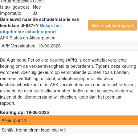
Terugroepacties
Geen
Is taxi geweest
Nee
Importauto
Ja
Benieuwd naar de schadehistorie van
kenteken JF687F?
Bekijk het
Bekijk schaderapport
uitgebreide schaderapport
APK Status en Afkeurpunten
APK Vervaldatum: 19-06-2026
De Algemene Periodieke Keuring (APK) is een wettelijk verplichte
keuring om de verkeersveiligheid te bevorderen. Tijdens deze keuring
wordt een voertuig gekeurd op verschillende punten zoals banden,
remmen, verlichting, uitstoot, wielophanging enz. Via deze
kentekencheck kunt u de APK vervaldatum van een auto achterhalen,
alsmede de eventuele afkeurpunten. Indien u het schadeverleden wil
inzien of de kilometerstand wil checken, koop dan het premium
rapport.
Keuring op: 19-06-2025
Afkeurpunt 1
Schijf-, trommelrem loopt niet vrij