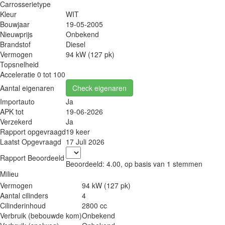
Carrosserietype
Kleur
WIT
Bouwjaar
19-05-2005
Nieuwprijs
Onbekend
Brandstof
Diesel
Vermogen
94 kW (127 pk)
Topsnelheid
Acceleratie 0 tot 100
Aantal eigenaren
Check eigenaren
Importauto
Ja
APK tot
19-06-2026
Verzekerd
Ja
Rapport opgevraagd
19 keer
Laatst Opgevraagd
17 Juli 2026
Rapport Beoordeeld
Beoordeeld:
4.00
, op basis van
1
stemmen
Milieu
Vermogen
94 kW (127 pk)
Aantal cilinders
4
Cilinderinhoud
2800 cc
Verbruik (bebouwde kom)
Onbekend