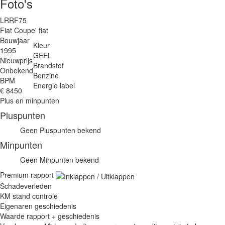
Foto's
LRRF75
Fiat Coupe' fiat
Bouwjaar
Kleur
1995
GEEL
Nieuwprijs
Brandstof
Onbekend
Benzine
BPM
Energie label
€ 8450
Plus en minpunten
Pluspunten
Geen Pluspunten bekend
Minpunten
Geen Minpunten bekend
Premium rapport
Schadeverleden
KM stand controle
Eigenaren geschiedenis
Waarde rapport + geschiedenis