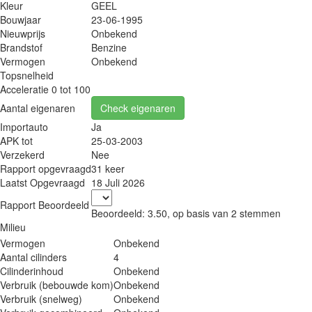
Kleur
GEEL
Bouwjaar
23-06-1995
Nieuwprijs
Onbekend
Brandstof
Benzine
Vermogen
Onbekend
Topsnelheid
Acceleratie 0 tot 100
Aantal eigenaren
Check eigenaren
Importauto
Ja
APK tot
25-03-2003
Verzekerd
Nee
Rapport opgevraagd
31 keer
Laatst Opgevraagd
18 Juli 2026
Rapport Beoordeeld
Beoordeeld:
3.50
, op basis van
2
stemmen
Milieu
Vermogen
Onbekend
Aantal cilinders
4
Cilinderinhoud
Onbekend
Verbruik (bebouwde kom)
Onbekend
Verbruik (snelweg)
Onbekend