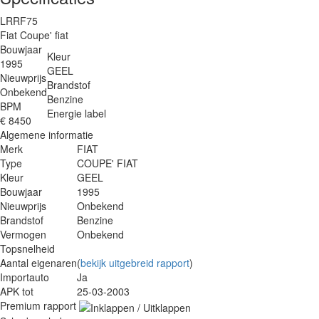
LRRF75
Fiat Coupe' fiat
Bouwjaar
Kleur
1995
GEEL
Nieuwprijs
Brandstof
Onbekend
Benzine
BPM
Energie label
€ 8450
Algemene informatie
Merk
FIAT
Type
COUPE' FIAT
Kleur
GEEL
Bouwjaar
1995
Nieuwprijs
Onbekend
Brandstof
Benzine
Vermogen
Onbekend
Topsnelheid
Aantal eigenaren
(
bekijk uitgebreid rapport
)
Importauto
Ja
APK tot
25-03-2003
Premium rapport