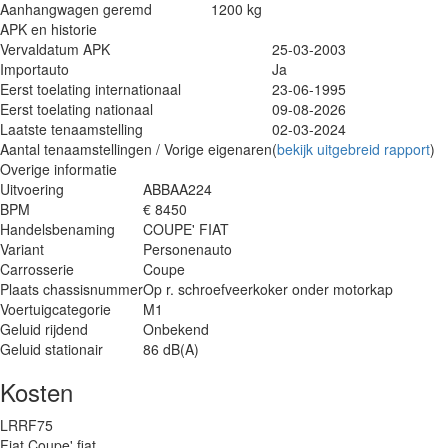
Aanhangwagen geremd
1200 kg
APK en historie
Vervaldatum APK
25-03-2003
Importauto
Ja
Eerst toelating internationaal
23-06-1995
Eerst toelating nationaal
09-08-2026
Laatste tenaamstelling
02-03-2024
Aantal tenaamstellingen / Vorige eigenaren
(
bekijk uitgebreid rapport
)
Overige informatie
Uitvoering
ABBAA224
BPM
€ 8450
Handelsbenaming
COUPE' FIAT
Variant
Personenauto
Carrosserie
Coupe
Plaats chassisnummer
Op r. schroefveerkoker onder motorkap
Voertuigcategorie
M1
Geluid rijdend
Onbekend
Geluid stationair
86 dB(A)
Kosten
LRRF75
Fiat Coupe' fiat