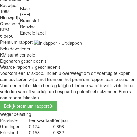
Bouwjaar
Kleur
1995
GEEL
Nieuwprijs
Brandstof
Onbekend
Benzine
BPM
Energie label
€ 8450
Premium rapport
Schadeverleden
KM stand controle
Eigenaren geschiedenis
Waarde rapport + geschiedenis
Voorkom een Miskoop. Indien u overweegt om dit voertuig te kopen
dan adviseren wij u met klem om het premium rapport aan te schaffen.
Voor een relatief klein bedrag krijgt u hiermee waardevol inzicht in het
verleden van dit voertuig en bespaart u potentieel duizenden Euro's
aan reparatiekosten.
Bekijk premium rapport
Wegenbelasting
Provincie
Per kwartaal
Per jaar
Groningen
€ 174
€ 696
Friesland
€ 158
€ 632