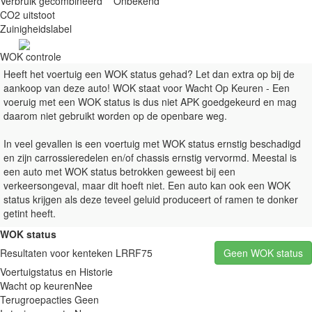
Verbruik gecombineerd
Onbekend
CO2 uitstoot
Zuinigheidslabel
WOK controle
Heeft het voertuig een WOK status gehad? Let dan extra op bij de
aankoop van deze auto! WOK staat voor Wacht Op Keuren - Een
voeruig met een WOK status is dus niet APK goedgekeurd en mag
daarom niet gebruikt worden op de openbare weg.
In veel gevallen is een voertuig met WOK status ernstig beschadigd
en zijn carrossieredelen en/of chassis ernstig vervormd. Meestal is
een auto met WOK status betrokken geweest bij een
verkeersongeval, maar dit hoeft niet. Een auto kan ook een WOK
status krijgen als deze teveel geluid produceert of ramen te donker
getint heeft.
WOK status
Resultaten voor kenteken LRRF75
Geen WOK status
Voertuigstatus en Historie
Wacht op keuren
Nee
Terugroepacties
Geen